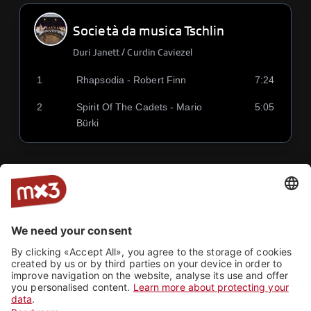
Società da musica Tschlin
Duri Janett / Curdin Caviezel
1
Rhapsodia - Robert Finn
7:24
2
Spirit Of The Cadets - Mario
5:05
Bürki
Società da musica Zernez
Roman Caduff
1
The Golden Lady - Richards
5:02