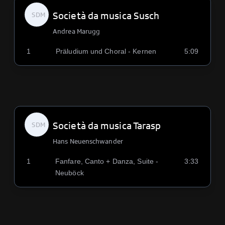
Società da musica Susch
SDM
Andrea Marugg
1
Präludium und Choral - Kernen
5:09
Società da musica Tarasp
SDM
Hans Neuenschwander
1
Fanfare, Canto + Danza, Suite -
3:33
Neuböck