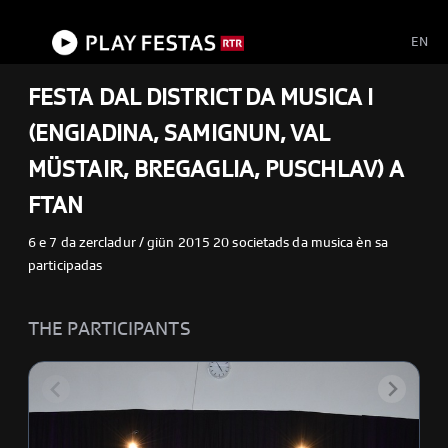
menu
Close
EN
FESTA DAL DISTRICT DA MUSICA I
(ENGIADINA, SAMIGNUN, VAL
MÜSTAIR, BREGAGLIA, PUSCHLAV) A
FTAN
6 e 7 da zercladur / giün 2015 20 societads da musica èn sa
participadas
THE PARTICIPANTS