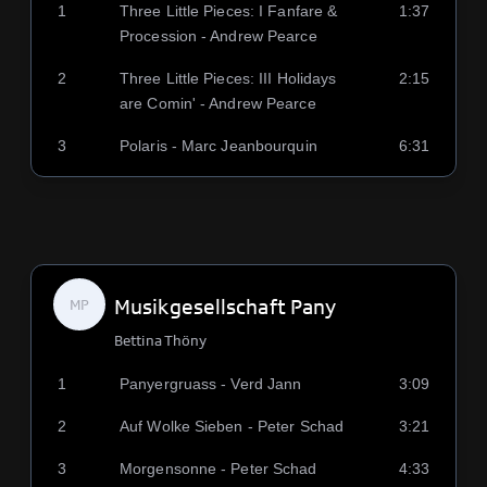
1
Three Little Pieces: I Fanfare &
1:37
Procession - Andrew Pearce
2
Three Little Pieces: III Holidays
2:15
are Comin' - Andrew Pearce
3
Polaris - Marc Jeanbourquin
6:31
Musikgesellschaft Pany
MP
Bettina Thöny
1
Panyergruass - Verd Jann
3:09
2
Auf Wolke Sieben - Peter Schad
3:21
3
Morgensonne - Peter Schad
4:33