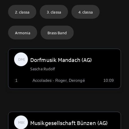
2. classa
3. classa
4. classa
Armonia
Brass Band
Dorfmusik Mandach (AG)
DM(
Sascha Rudolf
1
Accolades - Roger, Derongé
10:09
Musikgesellschaft Bünzen (AG)
MB(