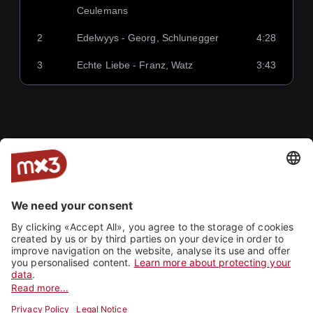
Ceulemans
2
Edelwyys - Georg, Schlunegger
4:28
3
Echte Liebe - Franz, Watz
3:43
Musikgesellschaft Zizers
MZ
Carina Lechmann
1
The Grapes of the Sun - Mario
9:57
Bürki