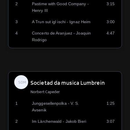
2
Pastime with Good Company -
3:15
Henry III
3
A Trun sut igl ischi - Ignaz Heim
3:00
4
Concerto de Aranjuez - Joaquin
4:47
Rodrigo
Societad da musica Lumbrein
SDM
Norbert Capeder
1
Junggesellenpolka - V. S.
1:25
Avsenik
2
Im Lärchenwald - Jakob Bieri
3:07