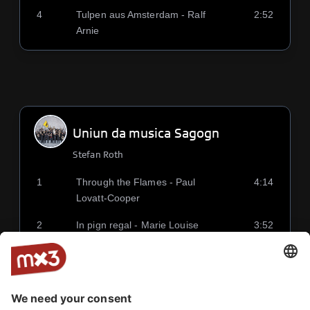
4
Tulpen aus Amsterdam - Ralf
2:52
Arnie
Uniun da musica Sagogn
Stefan Roth
1
Through the Flames - Paul
4:14
Lovatt-Cooper
2
In pign regal - Marie Louise
3:52
Werth
3
The Champions - George Henry
2:59
Willcox