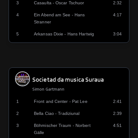
3
Casaulta - Oscar Tschuor
2:32
4
Ein Abend am See - Hans
4:17
Stranner
5
Arkansas Dixie - Hans Hartwig
3:04
Societad da musica Suraua
Simon Gartmann
1
Front and Center - Pat Lee
2:41
2
Bella Ciao - Tradiziunal
2:39
3
Böhmischer Traum - Norbert
4:51
Gälle