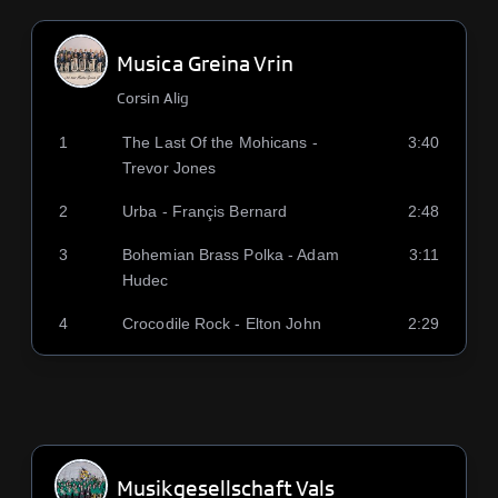
Musica Greina Vrin
Corsin Alig
1
The Last Of the Mohicans -
3:40
Trevor Jones
2
Urba - Françis Bernard
2:48
3
Bohemian Brass Polka - Adam
3:11
Hudec
4
Crocodile Rock - Elton John
2:29
Musikgesellschaft Vals