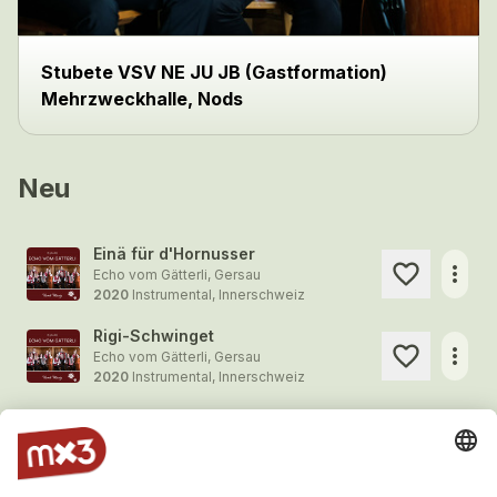
Stubete VSV NE JU JB (Gastformation)
Mehrzweckhalle, Nods
Neu
Einä für d'Hornusser
more_horiz
Echo vom Gätterli, Gersau
2020
Instrumental, Innerschweiz
Rigi-Schwinget
more_horiz
Echo vom Gätterli, Gersau
2020
Instrumental, Innerschweiz
Am Engstlensee
more_horiz
Echo vom Gätterli, Gersau
2020
Instrumental, Innerschweiz