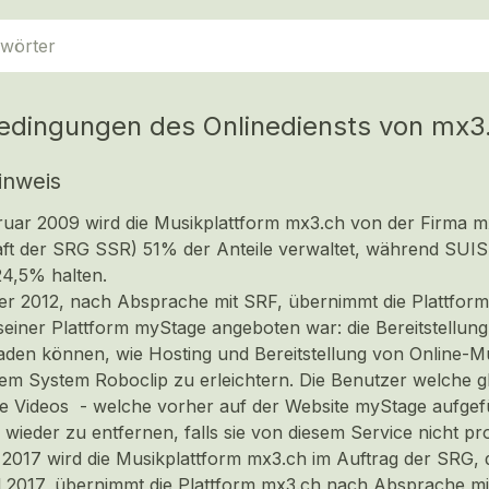
edingungen des Onlinediensts von mx3
inweis
bruar 2009 wird die Musikplattform
mx3.ch
von der Firma mx
aft der SRG SSR) 51% der Anteile verwaltet, während SUIS
24,5% halten.
r 2012, nach Absprache mit SRF, übernimmt die Plattfor
seiner Plattform myStage angeboten war: die Bereitstellung 
aden können, wie Hosting und Bereitstellung von Online-M
em System Roboclip zu erleichtern. Die Benutzer welche g
re Videos - welche vorher auf der Website myStage aufgef
se wieder zu entfernen, falls sie von diesem Service nicht pro
 2017 wird die Musikplattform
mx3.ch
im Auftrag der SRG, d
l 2017, übernimmt die Plattform
mx3.ch
nach Absprache mit 