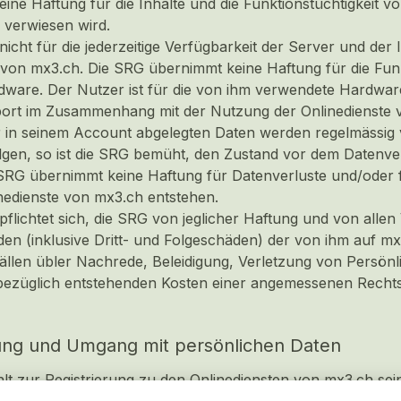
e Haftung für die Inhalte und die Funktionstüchtigkeit von 
 verwiesen wird.
nicht für die jederzeitige Verfügbarkeit der Server und de
 von mx3.ch. Die SRG übernimmt keine Haftung für die Funk
are. Der Nutzer ist für die von ihm verwendete Hardware s
ort im Zusammenhang mit der Nutzung der Onlinedienste 
 in seinem Account abgelegten Daten werden regelmässig v
lgen, so ist die SRG bemüht, den Zustand vor dem Datenverl
e SRG übernimmt keine Haftung für Datenverluste und/oder
nedienste von mx3.ch entstehen.
pflichtet sich, die SRG von jeglicher Haftung und von al
den (inklusive Dritt- und Folgeschäden) der von ihm auf mx3
ällen übler Nachrede, Beleidigung, Verletzung von Persönl
sbezüglich entstehenden Kosten einer angemessenen Rechts
rung und Umgang mit persönlichen Daten
t zur Registrierung zu den Onlinediensten von mx3.ch seine