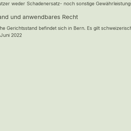
tzer weder Schadenersatz- noch sonstige Gewährleistun
tand und anwendbares Recht
he Gerichtsstand befindet sich in Bern. Es gilt schweizeris
 Juni 2022
Erweiterter Player mit weiteren Steuerungen und Informatio
clos
G SSR •
Kontakt
•
API
•
Geschäftsbedingungen
•
Datensch
skip_previous
skip_next