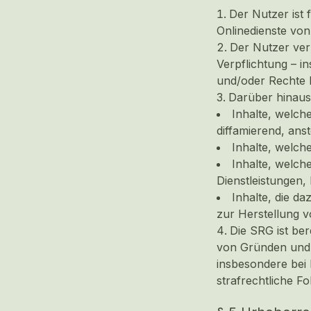
Der Nutzer ist 
Onlinedienste von
Der Nutzer verp
Verpflichtung – i
und/oder Rechte D
Darüber hinaus 
Inhalte, welch
diffamierend, ans
Inhalte, welc
Inhalte, welch
Dienstleistungen,
Inhalte, die d
zur Herstellung v
Die SRG ist be
von Gründen und o
insbesondere bei 
strafrechtliche F