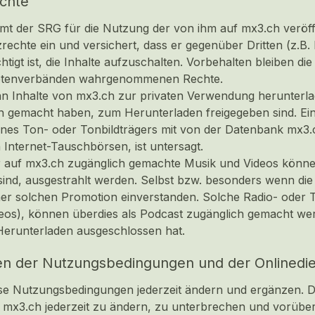
chte
mt der SRG für die Nutzung der von ihm auf mx3.ch veröff
echte ein und versichert, dass er gegenüber Dritten (z.B. 
htigt ist, die Inhalte aufzuschalten. Vorbehalten bleiben 
retenverbänden wahrgenommenen Rechte.
n Inhalte von mx3.ch zur privaten Verwendung herunterlad
h gemacht haben, zum Herunterladen freigegeben sind. Ein
ines Ton- oder Tonbildträgers mit von der Datenbank mx3.
n Internet-Tauschbörsen, ist untersagt.
 auf mx3.ch zugänglich gemachte Musik und Videos könn
nd, ausgestrahlt werden. Selbst bzw. besonders wenn die Mu
ner solchen Promotion einverstanden. Solche Radio- oder 
deos), können überdies als Podcast zugänglich gemacht we
Herunterladen ausgeschlossen hat.
en der Nutzungsbedingungen und der Onlinedi
e Nutzungsbedingungen jederzeit ändern und ergänzen. Die
n mx3.ch jederzeit zu ändern, zu unterbrechen und vorübe