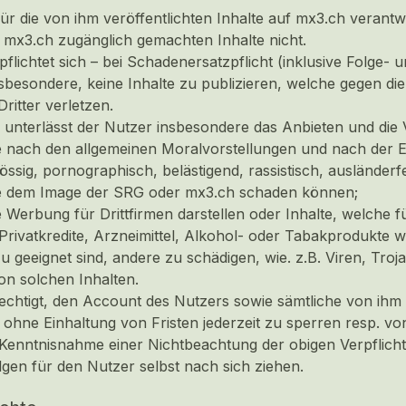
für die von ihm veröffentlichten Inhalte auf mx3.ch verantwo
 mx3.ch zugänglich gemachten Inhalte nicht.
flichtet sich – bei Schadenersatzpflicht (inklusive Folge- u
nsbesondere, keine Inhalte zu publizieren, welche gegen d
ritter verletzen.
unterlässt der Nutzer insbesondere das Anbieten und die 
e nach den allgemeinen Moralvorstellungen und nach der E
tössig, pornographisch, belästigend, rassistisch, ausländerf
he dem Image der SRG oder mx3.ch schaden können;
e Werbung für Drittfirmen darstellen oder Inhalte, welche
 Privatkredite, Arzneimittel, Alkohol- oder Tabakprodukte 
azu geeignet sind, andere zu schädigen, wie. z.B. Viren, Tr
on solchen Inhalten.
rechtigt, den Account des Nutzers sowie sämtliche von ihm
hne Einhaltung von Fristen jederzeit zu sperren resp. von i
Kenntnisnahme einer Nichtbeachtung der obigen Verpflichtu
olgen für den Nutzer selbst nach sich ziehen.