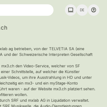
computer
account_circle
DE
COMPUTER COMPUTE
.ch
lab ag betrieben, von der TELVETIA SA (eine
A und der Schweizerische Interpreten Gesellschaft
m
mx3.ch
den Video-Service, welcher von SF
einer Schnittstelle, auf welcher die Künstler
usik-Videos, um ihre Ausstrahlung in HD und unter
leichzeitig ein mx3- und ein myStage-Konto
ührt waren - auf der Website
mx3.ch
platziert sehen.
fitieren wollen.
urch SRF und mxlab AG in Liquidation verwaltet.
SRF Musikwelle, die Audio-Dienstleistungen,