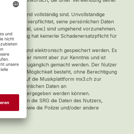
lungen verantwortlich, die unter Verwendung seiner
tsgemäss und vollständig sind. Unvollständige
utzer ist verpflichtet, seine persönlichen Daten
, neue E-Mail, usw.) sind umgehend vorzunehmen.
che Löschung hat keinerlei Schadenersatzpflicht für
 registriert und elektronisch gespeichert werden. Es
rs. Der Nutzer nimmt aber zur Kenntnis und ist
nternetseiten zugänglich gemacht werden. Der Nutzer
ternets die Möglichkeit besteht, ohne Berechtigung
eoinhalte auf die Musikplattform mx3.ch zur
s seine persönlichen Daten an
G sind, weitergegeben werden können.
.ch fest, kann die SRG die Daten des Nutzers,
nt geben sowie die Polizei und/oder andere