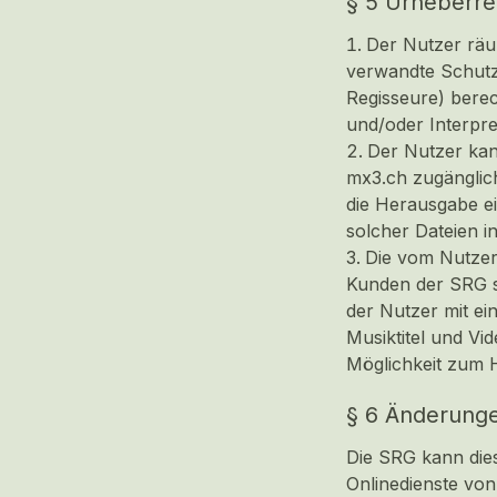
§ 5 Urheberre
Der Nutzer räu
verwandte Schutzr
Regisseure) berec
und/oder Interp
Der Nutzer kan
mx3.ch zugänglic
die Herausgabe e
solcher Dateien i
Die vom Nutzer
Kunden der SRG si
der Nutzer mit ei
Musiktitel und Vi
Möglichkeit zum 
§ 6 Änderung
Die SRG kann dies
Onlinedienste vo