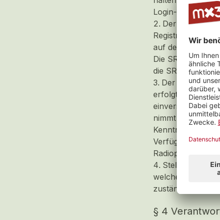
halten und Dritte
Login-Daten vor
Der Nutzer ver
Registrierung und
auf dem aktuelle
Die SRG behält si
die SRG zur Folge
Der Nutzer erkl
erfolgt keine Wei
einverstanden dam
nimmt zudem in Ka
Kenntnis von dies
Verfügung stellt,
Radioprogrammver
Stellt die SRG 
welcher des Miss
zuständige Behörd
§ 4 Verantwort