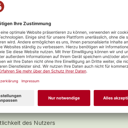
n nicht zugänglich zu machen. Der Nutzer ist für alle Hand
genommen werden.
sichert, dass die eingetragenen persönlichen Daten wahrhei
 unwahre Angaben führen zur Ablehnung des Nutzers. Der N
n Stand zu halten. Änderungen der Adressangaben (Umzug
ch das Recht vor, unrichtige Angaben zu löschen. Eine sol
.
ärt sich damit einverstanden, dass seine Daten bei der SRG
tergabe der Daten an Dritte ohne die Einwilligung des Nutze
it, dass öffentlich ersichtliche Daten Dritten und deren I
uf, dass bei einer Übertragung von Daten innerhalb des In
en Daten zu erlangen. Der Nutzer, welcher Musik- oder Vid
 nimmt weiter zur Kenntnis und ist einverstanden damit, das
anstalter oder Fernsehredakteure, welche Kunden der SR
eine pflichtwidrige Benutzung eines Onlinedienstes von mx3
brauchs verdächtigt wird, den zuständigen Behörden bekan
en über den Vorfall informieren.
lichkeit des Nutzers