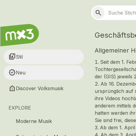
Zum Hauptinhalt springen
Hauptnavigation
Suchen
search
Geschäftsb
Allgemeiner H
library_music
Stil
Seit dem 1. Fe
Tochtergesellsch
new_releases
Neu
der (GIS) jeweils 
Ab 16. Dezembe
help_clinic
Discover Volksmusik
ursprünglich auf 
ihre Videos hochl
anderem mittels d
EXPLORE
hatten werden ih
Sie sind frei, die
Moderne Musik
Ab dem 1. April
Ab dem 3. Apri