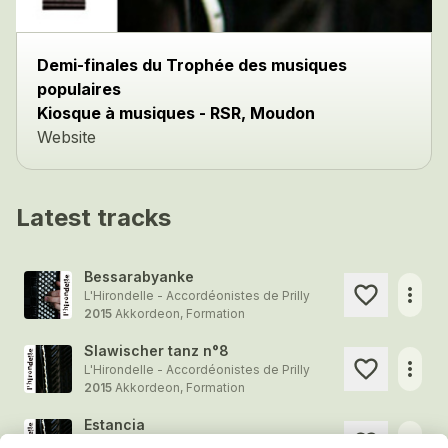
Demi-finales du Trophée des musiques
populaires
Kiosque à musiques - RSR, Moudon
Website
Latest tracks
Bessarabyanke
more_horiz
L'Hirondelle - Accordéonistes de Prilly
2015
Akkordeon, Formation
Slawischer tanz n°8
more_horiz
L'Hirondelle - Accordéonistes de Prilly
2015
Akkordeon, Formation
Estancia
more_horiz
L'Hirondelle - Accordéonistes de Prilly