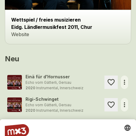
Wettspiel / freies musizieren
Eidg. Ländlermusikfest 2011, Chur
Website
Neu
Einä für d'Hornusser
more_horiz
Echo vom Gätterli, Gersau
2020
Instrumental, Innerschweiz
Rigi-Schwinget
more_horiz
Echo vom Gätterli, Gersau
2020
Instrumental, Innerschweiz
Am Engstlensee
more_horiz
Echo vom Gätterli, Gersau
2020
Instrumental, Innerschweiz