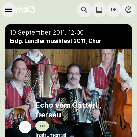
Zum Hauptinhalt springen
Hauptnavigation
menu
search
computer
account_circle
DE
close
Einer Wiedergabeliste hinzufügen
COMPUTER COMP
10 September 2011, 12:00
Eidg. Ländlermusikfest 2011, Chur
Echo vom Gätterli,
Gersau
Instrumental