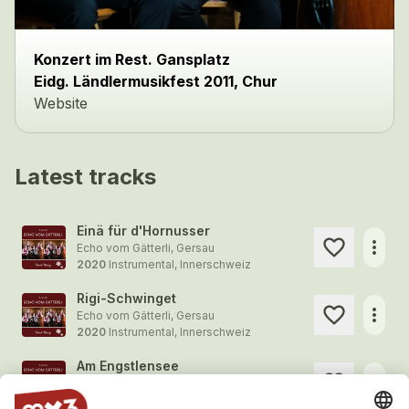
Konzert im Rest. Gansplatz
Eidg. Ländlermusikfest 2011, Chur
Website
Latest tracks
Einä für d'Hornusser
more_horiz
Echo vom Gätterli, Gersau
2020
Instrumental, Innerschweiz
Rigi-Schwinget
more_horiz
Echo vom Gätterli, Gersau
2020
Instrumental, Innerschweiz
Am Engstlensee
more_horiz
Echo vom Gätterli, Gersau
2020
Instrumental, Innerschweiz