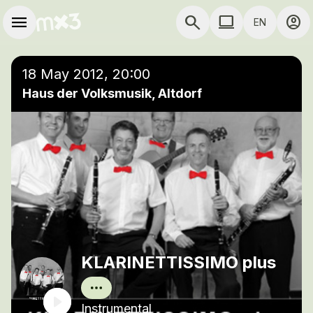
Skip to main content
Main navigation
menu
search
computer
account_circle
EN
close
Add to a playlist
COMPUTER USE D
18 May 2012, 20:00
Haus der Volksmusik, Altdorf
KLARINETTISSIMO plus
Instrumental