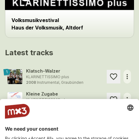
Volksmusikvestival
Haus der Volksmusik, Altdorf
Latest tracks
Klatsch-Walzer
1
more_horiz
KLARINETTISSIMO plus
2008
Instrumental, Graubünden
Kleine Zugabe
more_horiz
KLARINETTISSIMO plus
2008
Instrumental, Graubünden
Klarinetta-Leni
1
more_horiz
KLARINETTISSIMO plus
2008
Instrumental, Graubünden