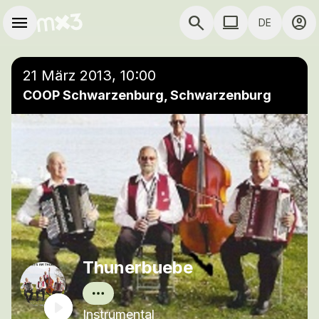
Zum Hauptinhalt springen
Hauptnavigation
menu
search
computer
account_circle
DE
close
Einer Wiedergabeliste hinzufügen
COMPUTER COMP
21 März 2013, 10:00
COOP Schwarzenburg, Schwarzenburg
Thunerbuebe
Instrumental