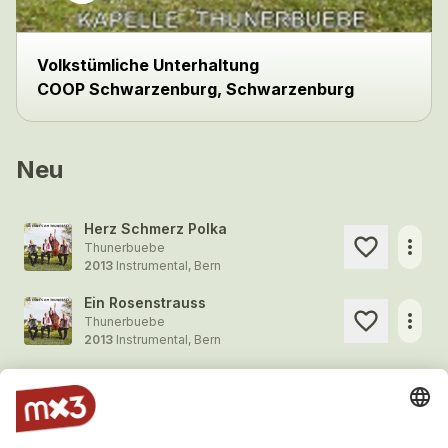
Volkstümliche Unterhaltung
COOP Schwarzenburg, Schwarzenburg
Neu
Herz Schmerz Polka
more_horiz
Thunerbuebe
2013
Instrumental, Bern
Ein Rosenstrauss
more_horiz
Thunerbuebe
2013
Instrumental, Bern
Klarinettenulk
more_horiz
Thunerbuebe
2013
Instrumental, Bern