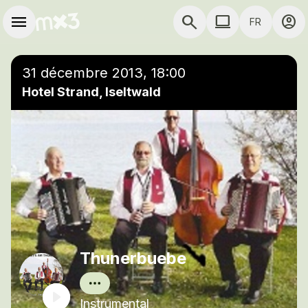
Aller au contenu principal
Navigation principale
menu
search
computer
account_circle
FR
close
Ajouter à une playlist
COMPUTER THÈME
31 décembre 2013, 18:00
Hotel Strand, Iseltwald
Thunerbuebe
Instrumental