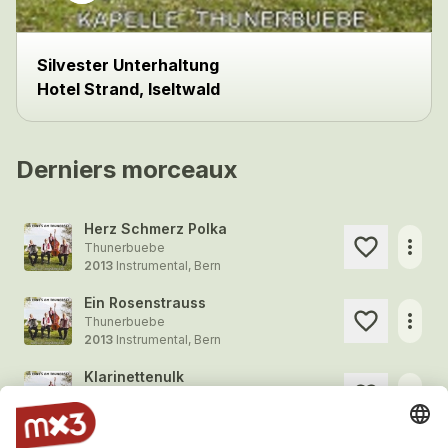
Silvester Unterhaltung
Hotel Strand, Iseltwald
Derniers morceaux
Herz Schmerz Polka
more_horiz
Thunerbuebe
2013
Instrumental, Bern
Ein Rosenstrauss
more_horiz
Thunerbuebe
2013
Instrumental, Bern
Klarinettenulk
more_horiz
Thunerbuebe
2013
Instrumental, Bern