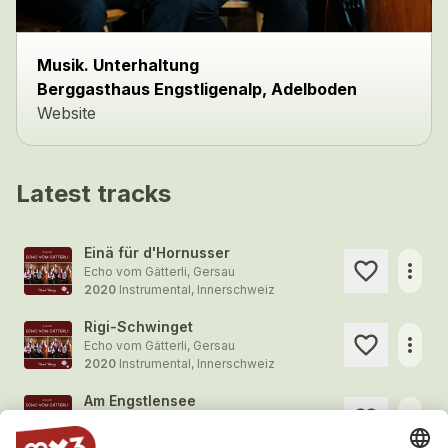
Musik. Unterhaltung
Berggasthaus Engstligenalp, Adelboden
Website
Latest tracks
Einä für d'Hornusser
more_horiz
Echo vom Gätterli, Gersau
2020
Instrumental, Innerschweiz
Rigi-Schwinget
more_horiz
Echo vom Gätterli, Gersau
2020
Instrumental, Innerschweiz
Am Engstlensee
more_horiz
Echo vom Gätterli, Gersau
2020
Instrumental, Innerschweiz