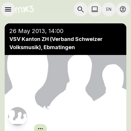
Skip to main content
Main navigation
menu
search
computer
account_circle
EN
COMPUTER USE D
26 May 2013, 14:00
VSV Kanton ZH (Verband Schweizer
Volksmusik), Ebmatingen
13 Musikformationen in
13 Lokalen