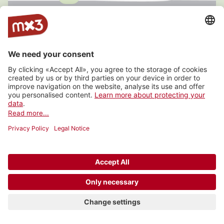
26. Zürcher Ländlersunntig
VSV Kanton ZH (Verband Schweizer
Volksmusik), Ebmatingen
Website
Latest tracks
© 2006-2026 SRG SSR •
Contact
•
API
•
Legal
terms
•
Privacy settings