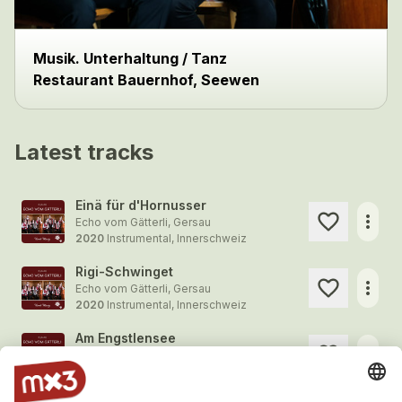
Musik. Unterhaltung / Tanz
Restaurant Bauernhof, Seewen
Latest tracks
Einä für d'Hornusser
more_horiz
Echo vom Gätterli, Gersau
2020
Instrumental, Innerschweiz
Rigi-Schwinget
more_horiz
Echo vom Gätterli, Gersau
2020
Instrumental, Innerschweiz
Am Engstlensee
more_horiz
Echo vom Gätterli, Gersau
2020
Instrumental, Innerschweiz