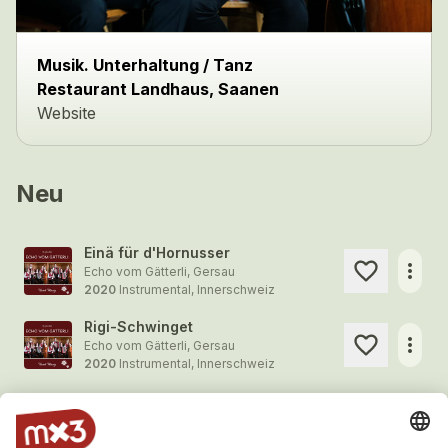
Musik. Unterhaltung / Tanz
Restaurant Landhaus, Saanen
Website
Neu
Einä für d'Hornusser
more_horiz
Echo vom Gätterli, Gersau
2020
Instrumental, Innerschweiz
Rigi-Schwinget
more_horiz
Echo vom Gätterli, Gersau
2020
Instrumental, Innerschweiz
Am Engstlensee
more_horiz
Echo vom Gätterli, Gersau
2020
Instrumental, Innerschweiz