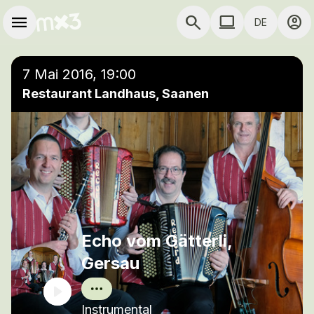
Zum Hauptinhalt springen
Hauptnavigation
menu
search
computer
account_circle
DE
close
Einer Wiedergabeliste hinzufügen
COMPUTER COMP
7 Mai 2016, 19:00
Restaurant Landhaus, Saanen
Echo vom Gätterli,
Gersau
Instrumental