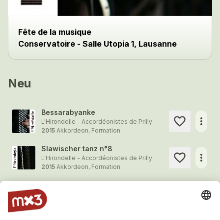
Fête de la musique
Conservatoire - Salle Utopia 1, Lausanne
Neu
Bessarabyanke
more_horiz
L'Hirondelle - Accordéonistes de Prilly
2015
Akkordeon, Formation
Slawischer tanz n°8
more_horiz
L'Hirondelle - Accordéonistes de Prilly
2015
Akkordeon, Formation
Estancia
more_horiz
L'Hirondelle - Accordéonistes de Prilly
2015
Akkordeon, Formation