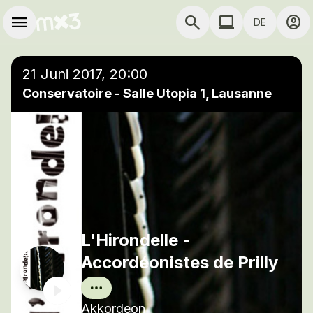
Zum Hauptinhalt springen
Hauptnavigation
menu
search
computer
account_circle
DE
close
Einer Wiedergabeliste hinzufügen
COMPUTER COMP
21 Juni 2017, 20:00
Conservatoire - Salle Utopia 1, Lausanne
L'Hirondelle -
Accordéonistes de Prilly
Akkordeon