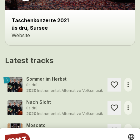
close
Taschenkonzerte 2021
üs drü, Sursee
Website
Latest tracks
Sommer im Herbst
1
more_horiz
üs drü
2020
Instrumental, Alternative Volksmusik
Nach Sicht
more_horiz
üs drü
2020
Instrumental, Alternative Volksmusik
Moscato
more_horiz
üs drü
2020
Instrumental, Alternative Volksmusik