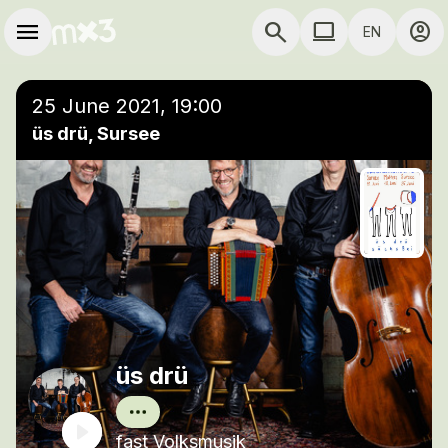
Skip to main content
Main navigation
menu
search
computer
account_circle
EN
close
Add to a playlist
COMPUTER USE D
25 June 2021, 19:00
üs drü, Sursee
üs drü
fast Volksmusik