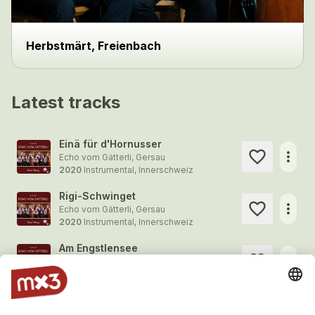
Herbstmärt, Freienbach
Latest tracks
Einä für d'Hornusser
more_horiz
Echo vom Gätterli, Gersau
2020
Instrumental, Innerschweiz
Rigi-Schwinget
more_horiz
Echo vom Gätterli, Gersau
2020
Instrumental, Innerschweiz
Am Engstlensee
more_horiz
Echo vom Gätterli, Gersau
2020
Instrumental, Innerschweiz
Schwyzer Vehusstellig
more_horiz
Echo vom Gätterli, Gersau