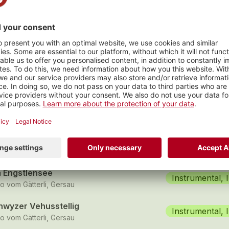
s
nä für d'Hornusser
Instrumental, 
o vom Gätterli, Gersau
gi-Schwinget
Instrumental, 
o vom Gätterli, Gersau
 Engstlensee
Instrumental, 
o vom Gätterli, Gersau
hwyzer Vehusstellig
Instrumental, 
o vom Gätterli, Gersau