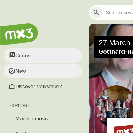
Skip to main content
Main navigation
Search
search
27 March 
Gotthard-Ra
library_music
Genres
new_releases
New
help_clinic
Discover Volksmusik
EXPLORE
Modern music