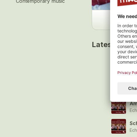
Contemporary music
Latest track
Ei
Ech
Ri
Ech
Am
Ech
Sc
Ech