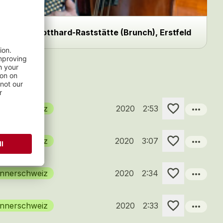
Gotthard-Raststätte (Brunch), Erstfeld
more_horiz
Innerschweiz
2020
2:53
more_horiz
Innerschweiz
2020
3:07
more_horiz
Innerschweiz
2020
2:34
more_horiz
Innerschweiz
2020
2:33