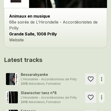
Animaux en musique
68e soirée de L'Hirondelle - Accordéonistes de
Prilly
Grande Salle, 1008 Prilly
Website
Latest tracks
Bessarabyanke
more_horiz
L'Hirondelle - Accordéonistes de Prilly
2015
Akkordeon, Formation
Slawischer tanz n°8
more_horiz
L'Hirondelle - Accordéonistes de Prilly
2015
Akkordeon, Formation