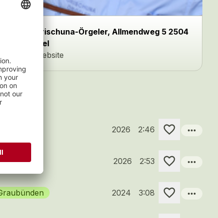
Grischuna-Örgeler, Allmendweg 5 2504
Biel
Website
more_horiz
2026
2:46
more_horiz
2026
2:53
more_horiz
 Graubünden
2024
3:08