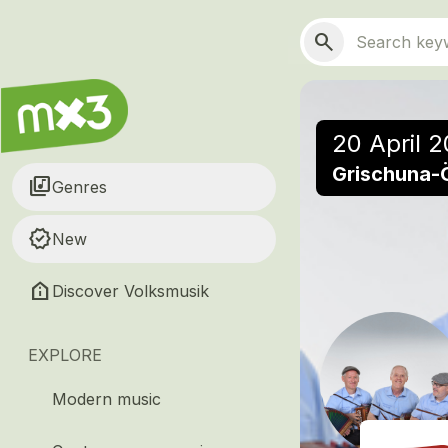
Skip to main content
Main navigation
Search
search
20 April 
Grischuna-Ö
library_music
Genres
new_releases
New
help_clinic
Discover Volksmusik
EXPLORE
Modern music