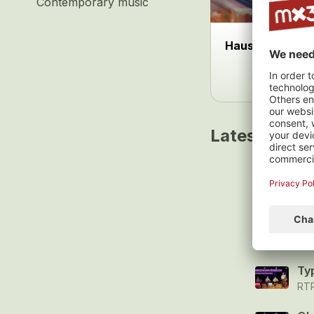
Contemporary music
Hausi Straub Fa
Latest track
Bri
Gri
La
Gri
Ty
RT