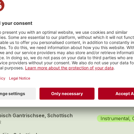
n Club
s
gitte Schottisch
Chor, Andere
schuna Örgeler
ndifäscht
Chor, Andere
schuna Örgeler
pisch Gantrischsee, Schottisch
Instrumental,
R