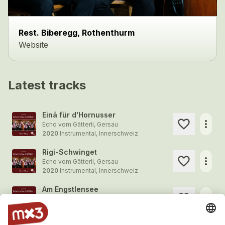
Rest. Biberegg, Rothenthurm
Website
Latest tracks
Einä für d'Hornusser
more_horiz
Echo vom Gätterli, Gersau
2020
Instrumental, Innerschweiz
Rigi-Schwinget
more_horiz
Echo vom Gätterli, Gersau
2020
Instrumental, Innerschweiz
Am Engstlensee
more_horiz
Echo vom Gätterli, Gersau
2020
Instrumental, Innerschweiz