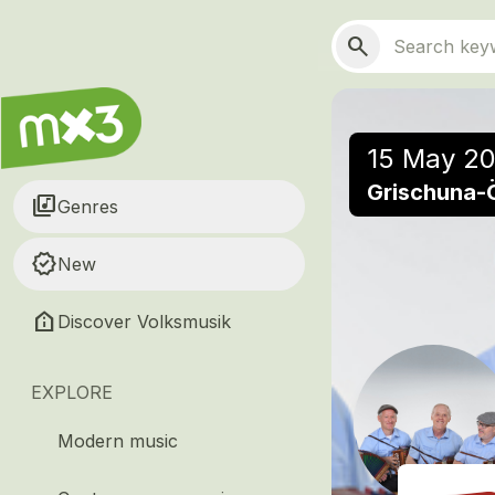
Skip to main content
Main navigation
Search
search
15 May 20
Grischuna-Ö
library_music
Genres
new_releases
New
help_clinic
Discover Volksmusik
EXPLORE
Modern music