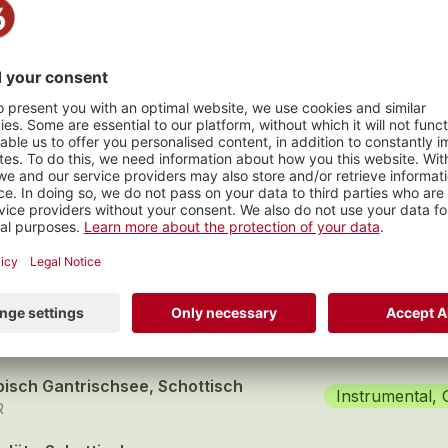
s
gitte Schottisch
Chor, Andere
schuna Örgeler
ndifäscht
Chor, Andere
schuna Örgeler
pisch Gantrischsee, Schottisch
Instrumental,
R