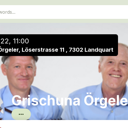
close
Add to a playlist
22, 11:00
rgeler, Löserstrasse 11 , 7302 Landquart
Grischuna Örgele
Instrumental