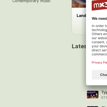
Contemporary music
Landi Areal
Latest track
Bri
Gri
La
Gri
Ty
RT