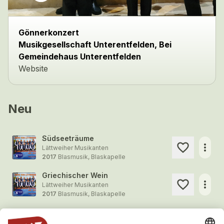
Gönnerkonzert
Musikgesellschaft Unterentfelden, Bei
Gemeindehaus Unterentfelden
Website
Neu
Südseeträume
more_horiz
Lättweiher Musikanten
2017
Blasmusik, Blaskapelle
Griechischer Wein
more_horiz
Lättweiher Musikanten
2017
Blasmusik, Blaskapelle
Schornsteinfeger bring mir Glück
more_horiz
Lättweiher Musikanten