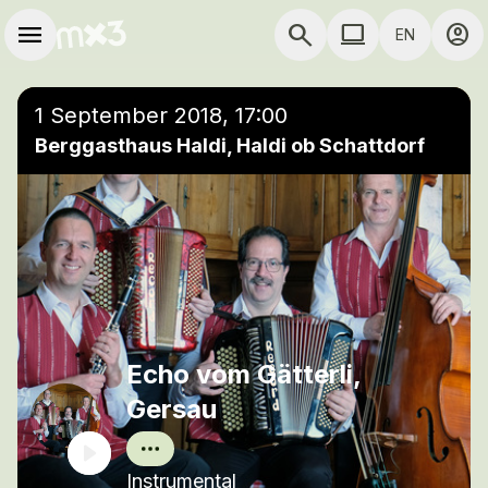
Skip to main content
Main navigation
menu
search
computer
account_circle
EN
close
Add to a playlist
COMPUTER USE D
1 September 2018, 17:00
Berggasthaus Haldi, Haldi ob Schattdorf
Echo vom Gätterli,
Gersau
Instrumental