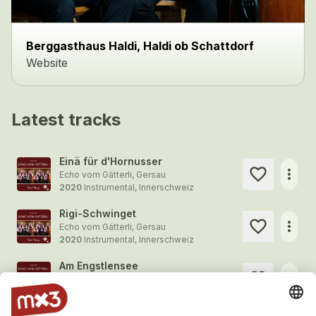
Berggasthaus Haldi, Haldi ob Schattdorf
Website
Latest tracks
Einä für d'Hornusser
more_horiz
Echo vom Gätterli, Gersau
2020
Instrumental, Innerschweiz
Rigi-Schwinget
more_horiz
Echo vom Gätterli, Gersau
2020
Instrumental, Innerschweiz
Am Engstlensee
more_horiz
Echo vom Gätterli, Gersau
2020
Instrumental, Innerschweiz