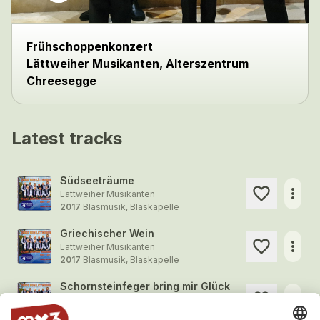
Frühschoppenkonzert
Lättweiher Musikanten, Alterszentrum
Chreesegge
Latest tracks
Südseeträume
more_horiz
Lättweiher Musikanten
2017
Blasmusik, Blaskapelle
Griechischer Wein
more_horiz
Lättweiher Musikanten
2017
Blasmusik, Blaskapelle
Schornsteinfeger bring mir Glück
more_horiz
Lättweiher Musikanten
2017
Blasmusik, Blaskapelle