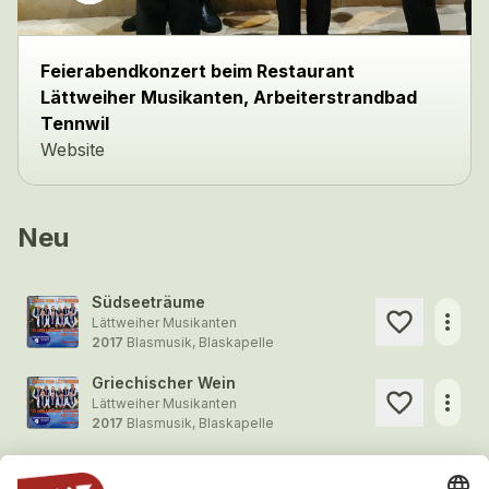
Feierabendkonzert beim Restaurant
Lättweiher Musikanten, Arbeiterstrandbad
Tennwil
Website
Neu
Südseeträume
more_horiz
Lättweiher Musikanten
2017
Blasmusik, Blaskapelle
Griechischer Wein
more_horiz
Lättweiher Musikanten
2017
Blasmusik, Blaskapelle
Schornsteinfeger bring mir Glück
more_horiz
Lättweiher Musikanten