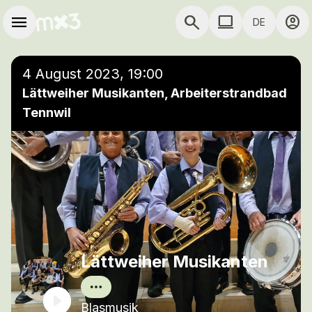
Zum Hauptinhalt springen
Hauptnavigation
menu
search
computer
account_circle
DE
close
Einer Wiedergabeliste hinzufügen
COMPUTER COMP
4 August 2023, 19:00
Lättweiher Musikanten, Arbeiterstrandbad
Tennwil
Lättweiher Musikanten
Blasmusik