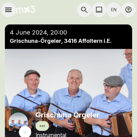
Skip to main content
Main navigation
menu
search
computer
account_circle
EN
close
Add to a playlist
COMPUTER USE D
4 June 2024, 20:00
Grischuna-Örgeler, 3416 Affoltern i.E.
Grischuna Örgeler
Instrumental