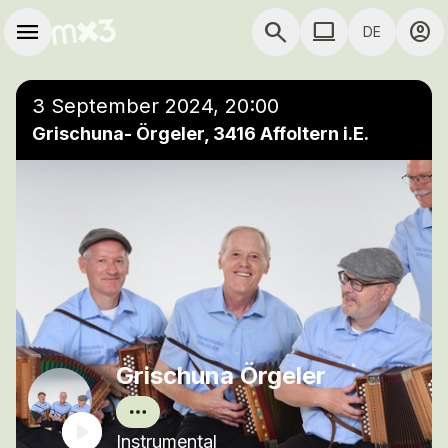
Zum Hauptinhalt springen
Hauptnavigation
menu
search
computer
account_circle
DE
close
Einer Wiedergabeliste hinzufügen
COMPUTER COMP
3 September 2024, 20:00
Grischuna- Örgeler, 3416 Affoltern i.E.
Grischuna Örgeler
Instrumental