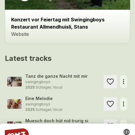
Konzert vor Feiertag mit Swingingboys
Restaurant Allmendhuisli, Stans
Website
Latest tracks
Tanz die ganze Nacht mit mir
more_horiz
swingingboys
2025
Schlager, Vocal
Eine Melodie
more_horiz
swingingboys
2025
Schlager, Vocal
Muesch doch hüt nid trurig si
more_horiz
swingingboys
2024
Schlager, Vocal