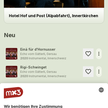
Hotel Hof und Post (Alpabfahrt), Innertkirchen
Neu
Einä für d'Hornusser
more_horiz
Echo vom Gätterli, Gersau
2020
Instrumental, Innerschweiz
Rigi-Schwinget
more_horiz
Echo vom Gätterli, Gersau
2020
Instrumental, Innerschweiz
Am Engstlensee
more_horiz
Echo vom Gätterli, Gersau
2020
Instrumental, Innerschweiz
Schwyzer Vehusstellig
more_horiz
Echo vom Gätterli, Gersau