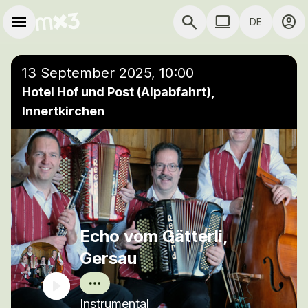
Zum Hauptinhalt springen
Hauptnavigation
menu
search
computer
account_circle
DE
close
Einer Wiedergabeliste hinzufügen
COMPUTER COMP
13 September 2025, 10:00
Hotel Hof und Post (Alpabfahrt),
Innertkirchen
Echo vom Gätterli,
Gersau
Instrumental