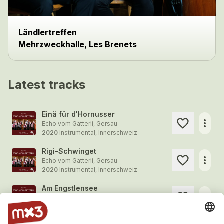
Ländlertreffen
Mehrzweckhalle, Les Brenets
Latest tracks
Einä für d'Hornusser
more_horiz
Echo vom Gätterli, Gersau
2020
Instrumental, Innerschweiz
Rigi-Schwinget
more_horiz
Echo vom Gätterli, Gersau
2020
Instrumental, Innerschweiz
Am Engstlensee
more_horiz
Echo vom Gätterli, Gersau
2020
Instrumental, Innerschweiz