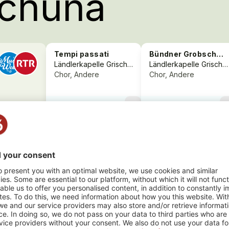
schuna
Tempi passati
Bündner Grobschnitt
Ländlerkapelle Grischuna
Ländlerkapelle Grischuna
Chor, Andere
Chor, Andere
more_vert
more_
phon) -
HY
24983
phon,
s) -
1
2
1
ass,...
CONCERT
PLAYLISTS
PHOTO