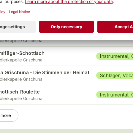
mpi passati
Chor, Andere
dlerkapelle Grischuna
ndner Grobschnitt
Chor, Andere
dlerkapelle Grischuna
mifäger-Schottisch
Instrumental,
dlerkapelle Grischuna
va Grischuna - Die Stimmen der Heimat
Schlager, Voca
dlerkapelle Grischuna
hottisch-Roulette
Instrumental,
dlerkapelle Grischuna
 more