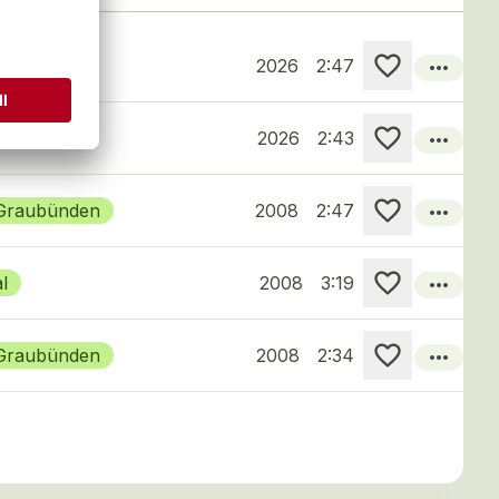
more_horiz
2026
2:47
more_horiz
2026
2:43
more_horiz
 Graubünden
2008
2:47
more_horiz
l
2008
3:19
more_horiz
 Graubünden
2008
2:34