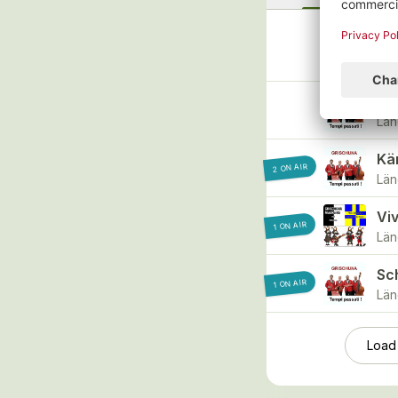
Te
Län
Bü
Län
Kä
2 ON AIR
Län
Vi
1 ON AIR
Län
Sc
1 ON AIR
Län
Load