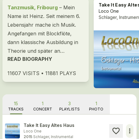
Take It Easy Altes Ha
Tanzmusik, Fribourg
– Mein
Loco One
Name ist Heinz. Seit meinem 6.
Schlager, Instrumen
Lebensjahr mache ich Musik.
Angefangen mit Blockflöte,
dann klassische Ausbildung in
Theorie und später an
READ BIOGRAPHY
Instrumenten. Zuerst Trompete,
dann Zugposaune,...
11607 VISITS • 11881 PLAYS
15
1
3
1
TRACKS
CONCERT
PLAYLISTS
PHOTO
Take It Easy Altes Haus
more_horiz
Loco One
2015
Schlager, Instrumental