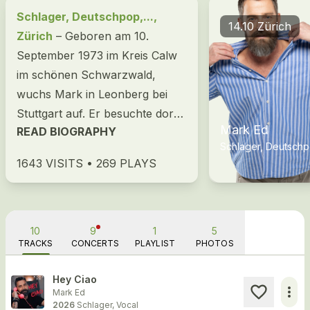
Schlager, Deutschpop,...,
14.10 Zürich
Zürich
– Geboren am 10.
September 1973 im Kreis Calw
im schönen Schwarzwald,
wuchs Mark in Leonberg bei
Stuttgart auf. Er besuchte dort
Mark Ed
READ BIOGRAPHY
die Schule und machte seinen
Schlager, Deutsch
Abschluss mit der Mittleren
1643 VISITS • 269 PLAYS
Reife, bevor...
10
9
1
5
TRACKS
CONCERTS
PLAYLIST
PHOTOS
Hey Ciao
more_horiz
Mark Ed
2026
Schlager, Vocal