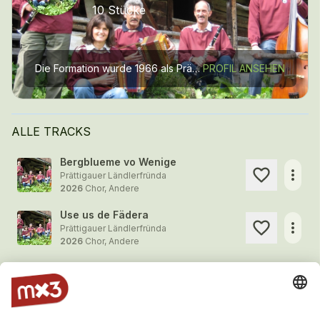
10 Stücke
Die Formation wurde 1966 als Prättigauer Ländlerquintett gegründet. Mit 2 Klarinetten, 2 Schwyzerörgeli und Bass spielten die jungen Musikanten in der typischen Bündner Besetzung. Sie...
PROFIL ANSEHEN
ALLE TRACKS
Bergblueme vo Wenige
more_horiz
Prättigauer Ländlerfründa
2026
Chor, Andere
Use us de Fädera
more_horiz
Prättigauer Ländlerfründa
2026
Chor, Andere
Im Maggiatal
1
more_horiz
Prättigauer Ländlerfründa
2014
Instrumental, Graubünden