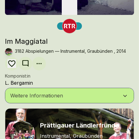
Im Maggiatal
3182 Abspielungen — Instrumental, Graubünden , 2014
mode_comment
Komponist:in
L. Bergamin
keyboard_arrow_down
Weitere Informationen
Prättigauer Ländlerfründa
Instrumental, Graubünden