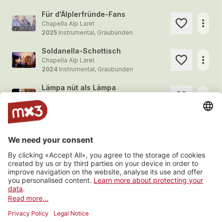
Für d'Älplerfründe-Fans
more_horiz
Chapella Alp Laret
2025
Instrumental, Graubünden
Soldanella-Schottisch
more_horiz
Chapella Alp Laret
2024
Instrumental, Graubünden
Lämpa nüt als Lämpa
more_horiz
Chapella Alp Laret
2024
Instrumental, Graubünden
Am Lej da Gravatscha
more_horiz
Chapella Alp Laret
2023
Instrumental, Graubünden
In dr Garfiunerhütta
more_horiz
Chapella Alp Laret
2023
Instrumental, Graubünden
Load more