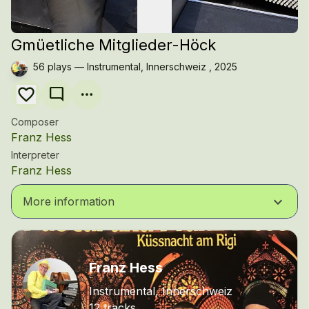
Gmüetliche Mitglieder-Höck
56 plays — Instrumental, Innerschweiz , 2025
mode_comment
Composer
Franz Hess
Interpreter
Franz Hess
keyboard_arrow_down
More information
Franz Hess
Instrumental, Innerschweiz
12 tracks