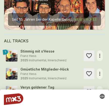
Seit 55 Jahren bei der Kapelle Gebrüder Hess und bereits auch 30 Jahre mit Ländlerhess aktiv unterwegs, bedeutet für mich Volksmusik sehr viel und macht mir nach wie vor grossen Spass. Nebst...
VIEW PROFILE
ALL TRACKS
Stimmig mit s‘Hesse
1
more_horiz
Franz Hess
2025
Instrumental, Innerschweiz
Gmüetliche Mitglieder-Höck
more_horiz
Franz Hess
2025
Instrumental, Innerschweiz
Verys goldener Tag
more_horiz
Franz Hess
2024
Instrumental, Innerschweiz
Fäschtstimmig im Seeheim