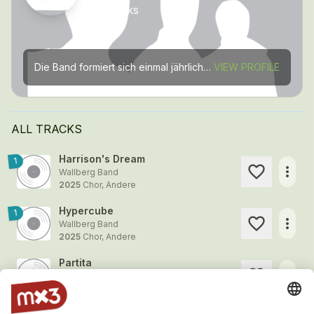
17 tracks
Die Band formiert sich einmal jährlich im September für eine intensive Probewoche. Während dieser Woche bereitet sich das Ensemble für den Swiss Open Contest im Kultur- und Kongresshaus in Luzern...
VIEW PROFILE
ALL TRACKS
Harrison's Dream
1
more_horiz
Wallberg Band
2025
Chor, Andere
Hypercube
1
more_horiz
Wallberg Band
2025
Chor, Andere
Partita
more_horiz
Wallberg Band
2024
Blasmusik, Brass