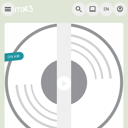
Skip to main content
Main navigation
menu
search
computer
account_circle
EN
close
close
Add to a playlist
Share
COMPUTER USE D
Share
ON AIR
Embed