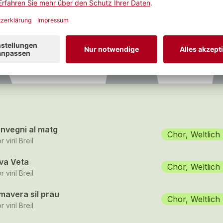
hor, Weltlich
8 Stücke
SEHEN
invegni al matg
Chor, Weltlich
 viril Breil
va Veta
Chor, Weltlich
 viril Breil
mavera sil prau
Chor, Weltlich
 viril Breil