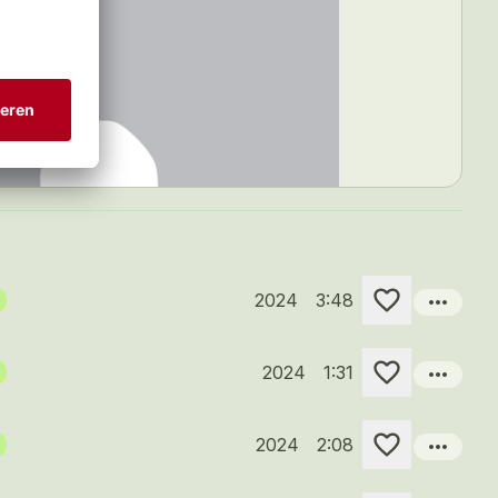
more_horiz
2024
3:48
more_horiz
2024
1:31
more_horiz
2024
2:08