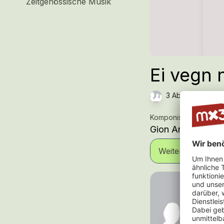
Zeitgenössische Musik
Ei vegn 
3 Abspielungen —
Komponist:in
Gion Antoni Deru
Weitere Informat