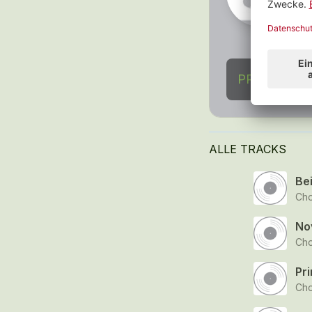
C
1
PROFIL AN
ALLE TRACKS
Be
Chor
No
Chor
Pri
Chor