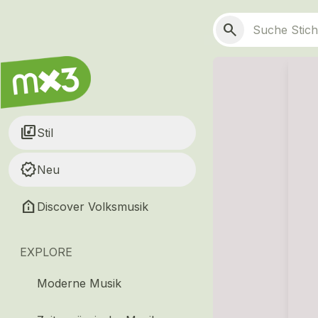
Zum Hauptinhalt springen
Hauptnavigation
Suchen
search
library_music
Stil
new_releases
Neu
help_clinic
Discover Volksmusik
EXPLORE
Moderne Musik