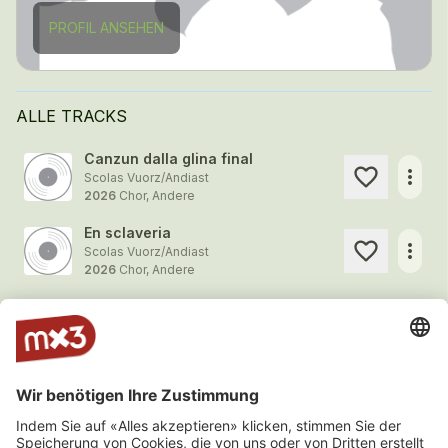
PROFIL ANSEHEN
ALLE TRACKS
Canzun dalla glina final
more_horiz
Scolas Vuorz/Andiast
2026
Chor, Andere
En sclaveria
more_horiz
Scolas Vuorz/Andiast
2026
Chor, Andere
En pitgiras
more_horiz
Scolas Vuorz/Andiast
2026
Chor, Andere
Sin viadi
more_horiz
Scolas Vuorz/Andiast
2026
Chor, Andere