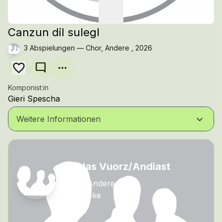
Canzun dil sulegl
3 Abspielungen — Chor, Andere , 2026
mode_comment
Komponist:in
Gieri Spescha
keyboard_arrow_down
Weitere Informationen
Scolas Vuorz/Andiast
Chor, Andere
10 Stücke