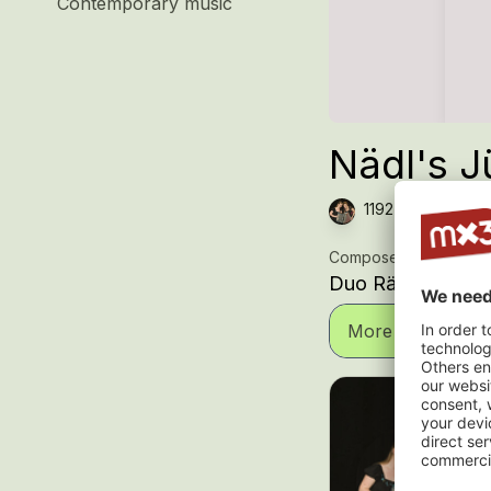
Contemporary music
Nädl's Jü
1192 plays — Jode
Composer
Duo Räss-Gabriel
More informatio