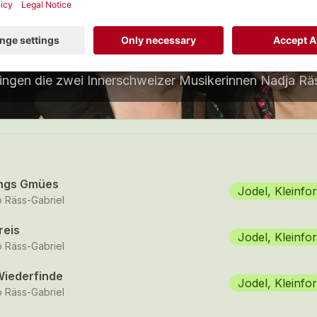
odel, Kleinformation
 tracks
ngs Gmües
Jodel, Kleinfo
 Räss-Gabriel
reis
Jodel, Kleinfo
 Räss-Gabriel
Wiederfinde
Jodel, Kleinfo
 Räss-Gabriel