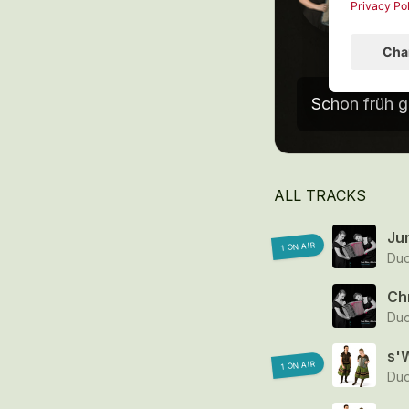
J
5
ALL TRACKS
Ju
1 ON AIR
Duo
Ch
Duo
s'
1 ON AIR
Duo