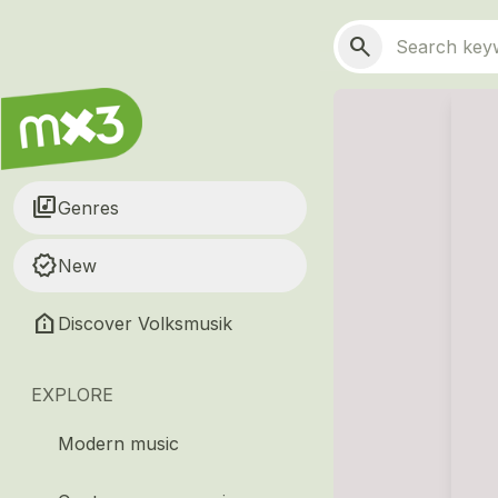
Skip to main content
Main navigation
Search
search
library_music
Genres
new_releases
New
help_clinic
Discover Volksmusik
EXPLORE
Modern music